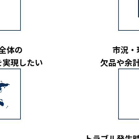
全体の
市況・
を実現したい
欠品や余
、
トラブル発生