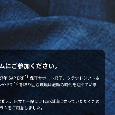
ムに
ご参加ください。
*1
年 SAP ERP
保守サポート終了、クラウドシフト＆
*2
 EDI
を取り囲む環境は激動の時代を迎えていま
と捉え、日立と一緒に時代の潮流に乗っていただくため
グラムをご用意しました。