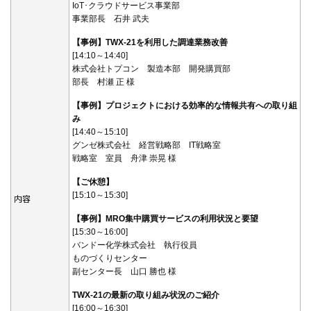
IoT･クラウドサービス事業部
事業部長 石井 武夫
【事例】TWX-21を利用した調達業務改善
[14:10～14:40]
株式会社トプコン 製造本部 開発購買部
部長 村瀬 正 様
【事例】プロジェクトにおける効率的な情報共有への取り組
み
[14:40～15:10]
グンゼ株式会社 経営戦略部 IT戦略室
戦略室 室員 舟津 崇晃 様
【ご休憩】
[15:10～15:30]
内容
【事例】MRO集中購買サービスの利用状況と要望
[15:30～16:00]
バンドー化学株式会社 執行役員
ものづくりセンター
副センター長 山口 勝也 様
TWX-21の最新の取り組み状況のご紹介
[16:00～16:30]